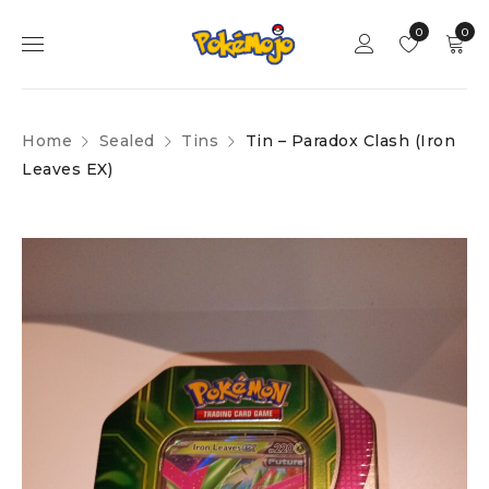
0
0
Home
Sealed
Tins
Tin – Paradox Clash (Iron
Leaves EX)